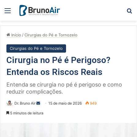
Menu
Pe
Início
/
Cirurgias do Pé e Tornozelo
Cirurgias do Pé e Tornozelo
Cirurgia no Pé é Perigoso?
Entenda os Riscos Reais
Entenda se cirurgia no pé é perigoso e como
reduzir complicações.
Mande
Dr. Bruno Air
15 de maio de 2026
949
um
5 minutos de leitura
e-
mail