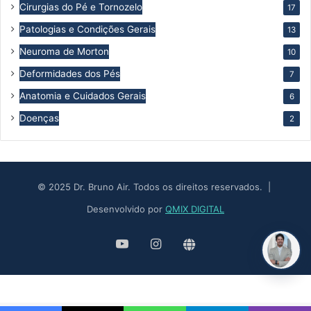
Cirurgias do Pé e Tornozelo
17
Patologias e Condições Gerais
13
Neuroma de Morton
10
Deformidades dos Pés
7
Anatomia e Cuidados Gerais
6
Doenças
2
© 2025 Dr. Bruno Air. Todos os direitos reservados. |
Desenvolvido por
QMIX DIGITAL
YouTube
Instagram
Site