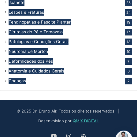
Joanete
28
Lesões e Fraturas
24
Tendinopatias e Fascite Plantar
19
Cirurgias do Pé e Tornozelo
17
Patologias e Condições Gerais
13
Neuroma de Morton
10
Deformidades dos Pés
7
Anatomia e Cuidados Gerais
6
Doenças
2
© 2025 Dr. Bruno Air. Todos os direitos reservados. |
Desenvolvido por
QMIX DIGITAL
YouTube
Instagram
Site