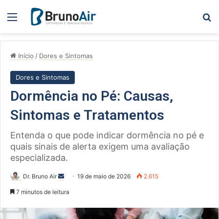
Menu
Pe
Início
/
Dores e Sintomas
Dores e Sintomas
Dormência no Pé: Causas,
Sintomas e Tratamentos
Entenda o que pode indicar dormência no pé e
quais sinais de alerta exigem uma avaliação
especializada.
Mande
Dr. Bruno Air
19 de maio de 2026
2.615
um
7 minutos de leitura
e-
mail