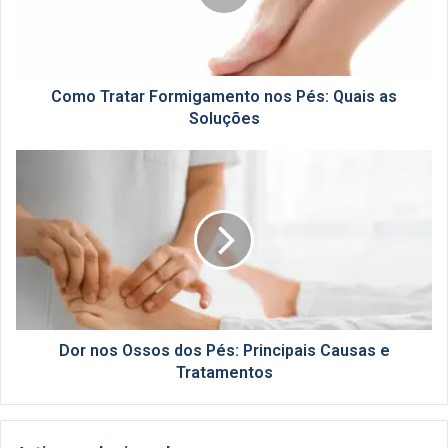
Quais
as
Soluções
Como Tratar Formigamento nos Pés: Quais as
Soluções
Dor
nos
Ossos
dos
Pés:
Principais
Causas
e
Tratamentos
Dor nos Ossos dos Pés: Principais Causas e
Tratamentos