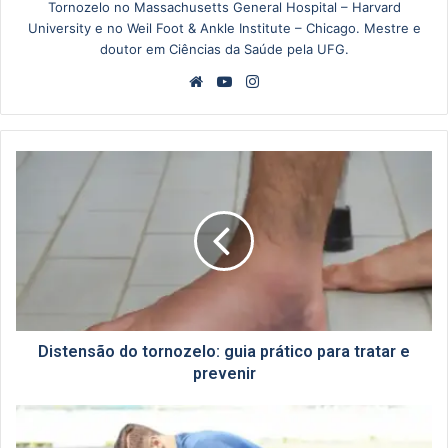
Tornozelo no Massachusetts General Hospital – Harvard
University e no Weil Foot & Ankle Institute – Chicago. Mestre e
doutor em Ciências da Saúde pela UFG.
Website
YouTube
Instagram
Distensão
do
tornozelo:
guia
prático
para
tratar
e
prevenir
Distensão do tornozelo: guia prático para tratar e
prevenir
Tornozelo
estalando: