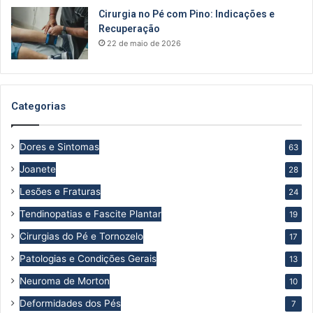
Cirurgia no Pé com Pino: Indicações e
Recuperação
22 de maio de 2026
Categorias
Dores e Sintomas
63
Joanete
28
Lesões e Fraturas
24
Tendinopatias e Fascite Plantar
19
Cirurgias do Pé e Tornozelo
17
Patologias e Condições Gerais
13
Neuroma de Morton
10
Deformidades dos Pés
7