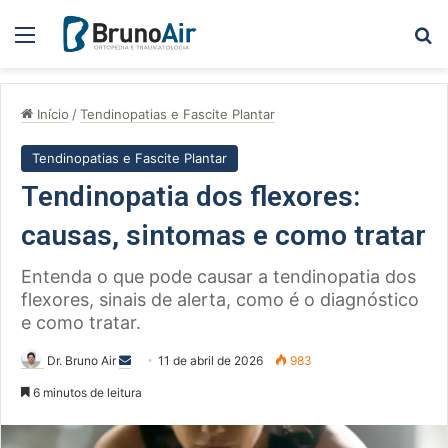
Menu
Pe
Início
/
Tendinopatias e Fascite Plantar
Tendinopatias e Fascite Plantar
Tendinopatia dos flexores:
causas, sintomas e como tratar
Entenda o que pode causar a tendinopatia dos
flexores, sinais de alerta, como é o diagnóstico
e como tratar.
Mande
Dr. Bruno Air
11 de abril de 2026
983
um
6 minutos de leitura
e-
mail