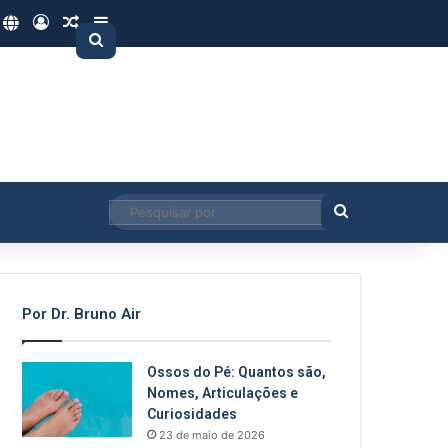
ube
nstagram
Site
Entrar
Artigo aleatório
Barra Lateral
Pesquisar
por
Pesquisar
por
Por Dr. Bruno Air
Ossos do Pé: Quantos são,
Nomes, Articulações e
Curiosidades
23 de maio de 2026