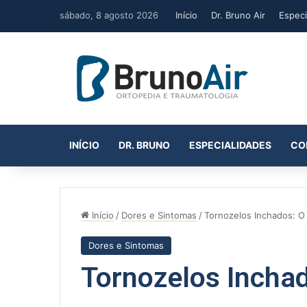
sábado, 8 agosto 2026
Início
Dr. Bruno Air
Especi
INÍCIO
DR. BRUNO
ESPECIALIDADES
CO
Início
/
Dores e Sintomas
/
Tornozelos Inchados: O
Dores e Sintomas
Tornozelos Inchad