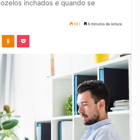
nozelos inchados e quando se
651
6 minutos de leitura
VK
OK
Pocket