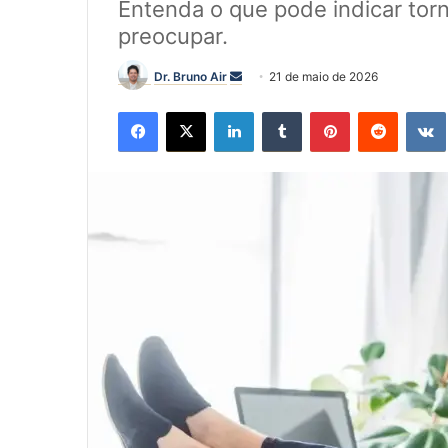
Entenda o que pode indicar tor
preocupar.
Mande
Dr. Bruno Air
21 de maio de 2026
um
Facebook
X
Linkedin
Tumblr
Pinterest
Reddit
e-
mail