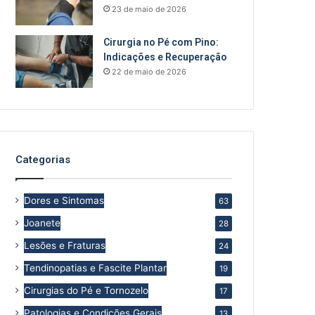
23 de maio de 2026
Cirurgia no Pé com Pino:
Indicações e Recuperação
22 de maio de 2026
Categorias
Dores e Sintomas
63
Joanete
28
Lesões e Fraturas
24
Tendinopatias e Fascite Plantar
19
Cirurgias do Pé e Tornozelo
17
Patologias e Condições Gerais
13