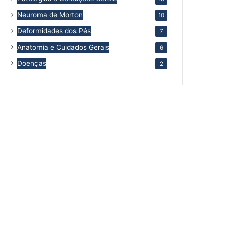
Neuroma de Morton
10
Deformidades dos Pés
7
Anatomia e Cuidados Gerais
6
Doenças
2