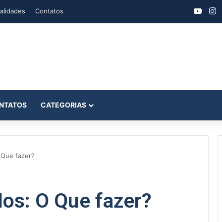
YouT
I
alidades
Contatos
NTATOS
CATEGORIAS
 Que fazer?
os: O Que fazer?