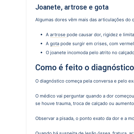
Joanete, artrose e gota
Algumas dores vêm mais das articulações do q
A
artrose
pode causar dor, rigidez e limi
A
gota
pode surgir em crises, com vermelh
O joanete incomoda pelo atrito no calçado
Como é feito o diagnóstico
O diagnóstico começa pela conversa e pelo ex
O médico vai perguntar quando a dor começou, 
se houve trauma, troca de calçado ou aumento 
Observar a pisada, o ponto exato da dor e a mo
Quando há suspeita de lesão óssea, fratura,