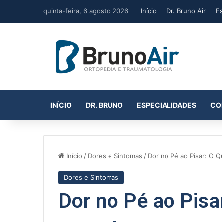
quinta-feira, 6 agosto 2026
Início
Dr. Bruno Air
E
INÍCIO
DR. BRUNO
ESPECIALIDADES
CO
Início
/
Dores e Sintomas
/
Dor no Pé ao Pisar: O 
Dores e Sintomas
Dor no Pé ao Pisa