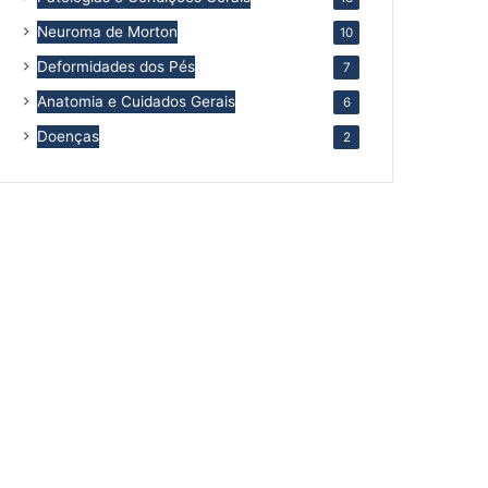
Neuroma de Morton
10
Deformidades dos Pés
7
Anatomia e Cuidados Gerais
6
Doenças
2