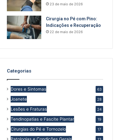
23 de maio de 2026
Cirurgia no Pé com Pino:
Indicações e Recuperação
22 de maio de 2026
Categorias
Dores e Sintomas
63
Joanete
28
Lesões e Fraturas
24
Tendinopatias e Fascite Plantar
19
Cirurgias do Pé e Tornozelo
17
Patologias e Condições Gerais
13