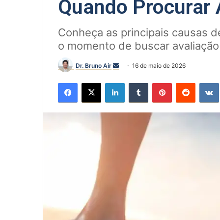
Quando Procurar 
Conheça as principais causas de 
o momento de buscar avaliação
Mande
Dr. Bruno Air
16 de maio de 2026
um
Facebook
X
Linkedin
Tumblr
Pinterest
Reddit
e-
mail