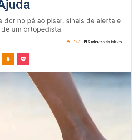
Ajuda
dor no pé ao pisar, sinais de alerta e
 de um ortopedista.
1.242
5 minutos de leitura
VK
OK
Pocket