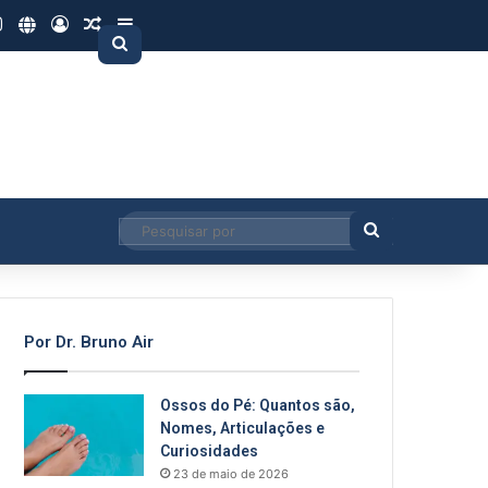
Tube
Instagram
Site
Entrar
Artigo aleatório
Barra Lateral
Pesquisar
por
Pesquisar
por
Por Dr. Bruno Air
Ossos do Pé: Quantos são,
Nomes, Articulações e
Curiosidades
23 de maio de 2026