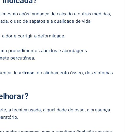
 indicada?
ua mesmo após mudança de calçado e outras medidas,
ada, o uso de sapatos e a qualidade de vida.
r a dor e corrigir a deformidade.
 como procedimentos abertos e abordagens
anete percutânea.
esença de
artrose
, do alinhamento ósseo, dos sintomas
elhorar?
te, a técnica usada, a qualidade do osso, a presença
eratório.
primeiras semanas, mas o resultado final não aparece