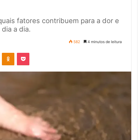
quais fatores contribuem para a dor e
dia a dia.
582
4 minutos de leitura
VK
OK
Pocket