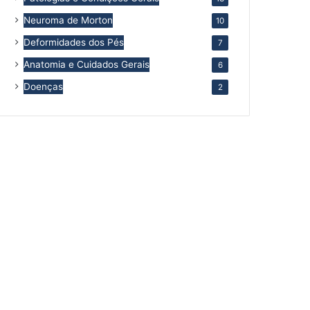
Neuroma de Morton
10
Deformidades dos Pés
7
Anatomia e Cuidados Gerais
6
Doenças
2