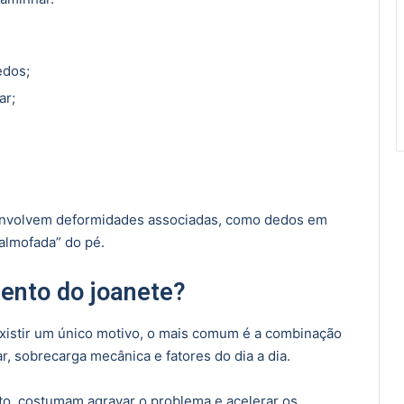
edos;
ar;
envolvem deformidades associadas, como dedos em
almofada” do pé.
ento do joanete?
istir um único motivo, o mais comum é a combinação
r, sobrecarga mecânica e fatores do dia a dia.
lto, costumam agravar o problema e acelerar os