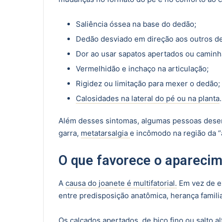
Saliência óssea na base do dedão;
Dedão desviado em direção aos outros d
Dor ao usar sapatos apertados ou caminh
Vermelhidão e inchaço na articulação;
Rigidez ou limitação para mexer o dedão;
Calosidades na lateral do pé ou na planta
.
Além desses sintomas, algumas pessoas des
garra,
metatarsalgia
e incômodo na região da “
O que favorece o aparecim
A
causa do joanete é multifatorial.
Em vez de ex
entre predisposição anatômica, herança familia
Os calçados apertados, de bico fino ou salto a