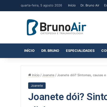
quarta-feira, 5 agosto 2026
Início
Dr. Bruno Air
E
INÍCIO
DR. BRUNO
ESPECIALIDADES
CO
Início
/
Joanete
/
Joanete dói? Sintomas, causas e 
Joanete
Joanete dói? Sin