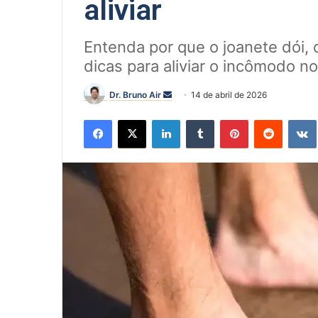
aliviar
Entenda por que o joanete dói, 
dicas para aliviar o incômodo no 
Mande
Dr. Bruno Air
14 de abril de 2026
um
Facebook
X
Linkedin
Tumblr
Pinterest
Reddit
e-
mail