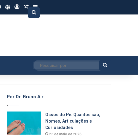
Tube
Instagram
Site
Entrar
Artigo aleatório
Barra Lateral
Pesquisar
por
Pesquisar
por
Por Dr. Bruno Air
Ossos do Pé: Quantos são,
Nomes, Articulações e
Curiosidades
23 de maio de 2026