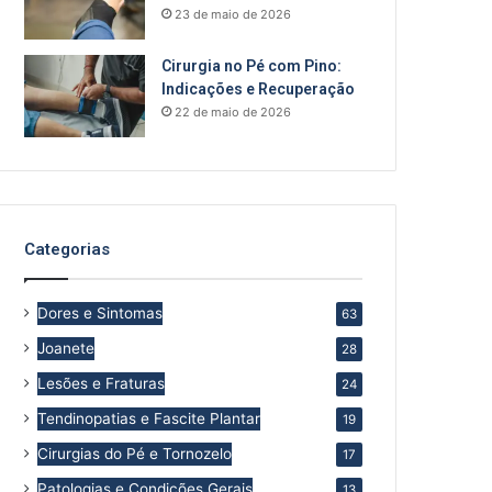
23 de maio de 2026
Cirurgia no Pé com Pino:
Indicações e Recuperação
22 de maio de 2026
Categorias
Dores e Sintomas
63
Joanete
28
Lesões e Fraturas
24
Tendinopatias e Fascite Plantar
19
Cirurgias do Pé e Tornozelo
17
Patologias e Condições Gerais
13