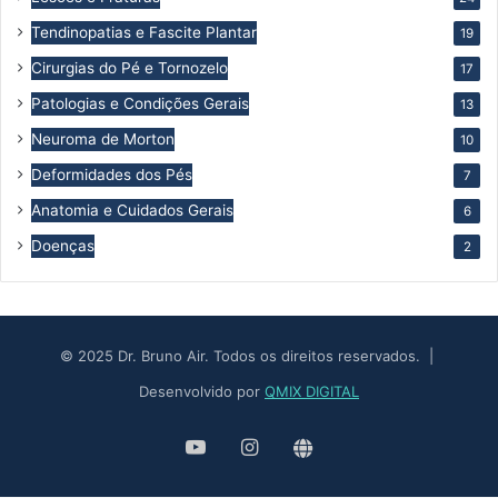
Tendinopatias e Fascite Plantar
19
Cirurgias do Pé e Tornozelo
17
Patologias e Condições Gerais
13
Neuroma de Morton
10
Deformidades dos Pés
7
Anatomia e Cuidados Gerais
6
Doenças
2
© 2025 Dr. Bruno Air. Todos os direitos reservados. |
Desenvolvido por
QMIX DIGITAL
YouTube
Instagram
Site