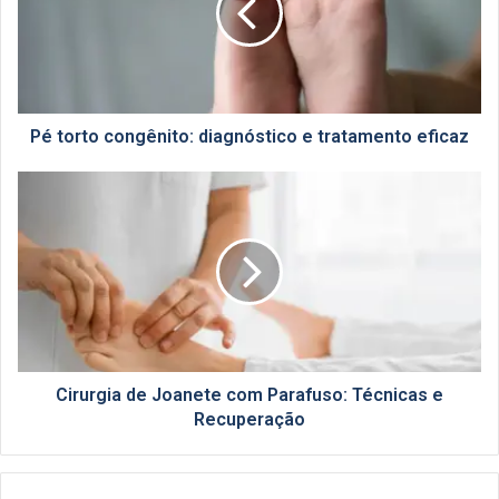
e
tratamento
eficaz
Pé torto congênito: diagnóstico e tratamento eficaz
Cirurgia
de
Joanete
com
Parafuso:
Técnicas
e
Recuperação
Cirurgia de Joanete com Parafuso: Técnicas e
Recuperação