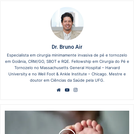
Dr. Bruno Air
Especialista em cirurgia minimamente invasiva de pé e tornozelo
em Goiânia, CRM/GO, SBOT e RQE. Fellowship em Cirurgia do Pé e
Tornozelo no Massachusetts General Hospital – Harvard
University e no Weil Foot & Ankle Institute – Chicago. Mestre e
doutor em Ciências da Saúde pela UFG.
Website
YouTube
Instagram
Pé
torto
congênito:
diagnóstico