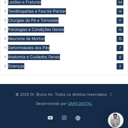
Lesões e Fraturas
24
Tendinopatias e Fascite Plantar
19
Cirurgias do Pé e Tornozelo
17
Patologias e Condições Gerais
13
Neuroma de Morton
10
Deformidades dos Pés
7
Anatomia e Cuidados Gerais
6
Doenças
2
© 2025 Dr. Bruno Air. Todos os direitos reservados. |
Desenvolvido por
QMIX DIGITAL
YouTube
Instagram
Site