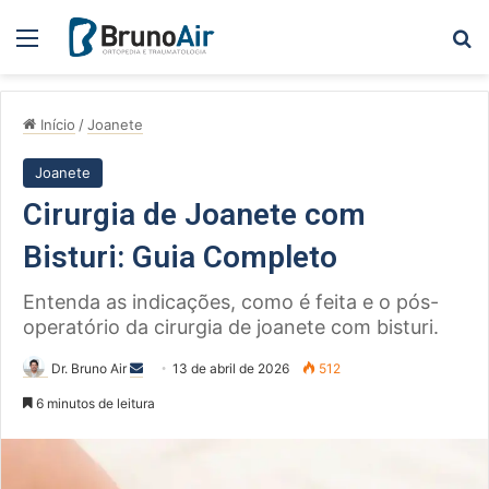
Menu
Pe
Início
/
Joanete
Joanete
Cirurgia de Joanete com
Bisturi: Guia Completo
Entenda as indicações, como é feita e o pós-
operatório da cirurgia de joanete com bisturi.
Mande
Dr. Bruno Air
13 de abril de 2026
512
um
6 minutos de leitura
e-
mail