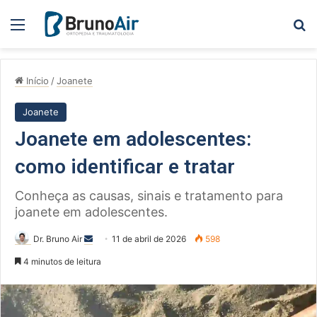
Menu
Pe
Início
/
Joanete
Joanete
Joanete em adolescentes:
como identificar e tratar
Conheça as causas, sinais e tratamento para
joanete em adolescentes.
Mande
Dr. Bruno Air
11 de abril de 2026
598
um
4 minutos de leitura
e-
mail