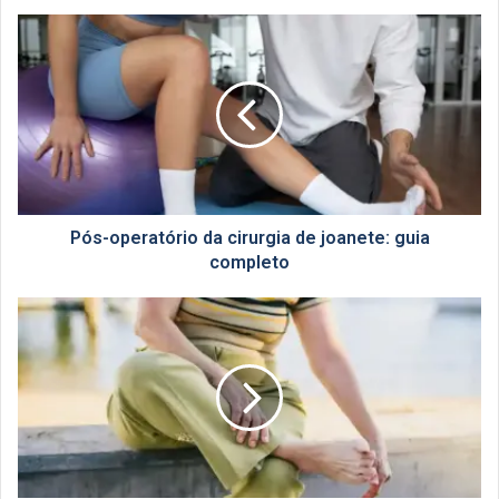
Pós-
operatório
da
cirurgia
de
joanete:
guia
completo
Pós-operatório da cirurgia de joanete: guia
completo
Quando
indicar
cirurgia
de
joanete?