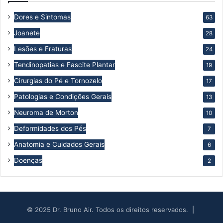
Dores e Sintomas
63
Joanete
28
Lesões e Fraturas
24
Tendinopatias e Fascite Plantar
19
Cirurgias do Pé e Tornozelo
17
Patologias e Condições Gerais
13
Neuroma de Morton
10
Deformidades dos Pés
7
Anatomia e Cuidados Gerais
6
Doenças
2
© 2025 Dr. Bruno Air. Todos os direitos reservados. |