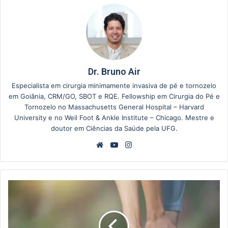
Dr. Bruno Air
Especialista em cirurgia minimamente invasiva de pé e tornozelo
em Goiânia, CRM/GO, SBOT e RQE. Fellowship em Cirurgia do Pé e
Tornozelo no Massachusetts General Hospital – Harvard
University e no Weil Foot & Ankle Institute – Chicago. Mestre e
doutor em Ciências da Saúde pela UFG.
Website
YouTube
Instagram
Doença
de
Freiberg:
sintomas,
diagnóstico