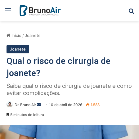
Menu
Pe
Início
/
Joanete
Joanete
Qual o risco de cirurgia de
joanete?
Saiba qual o risco de cirurgia de joanete e como
evitar complicações.
Mande
Dr. Bruno Air
10 de abril de 2026
1.588
um
5 minutos de leitura
e-
mail