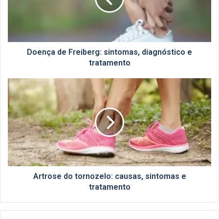
e
tratamento
Doença de Freiberg: sintomas, diagnóstico e
tratamento
Artrose
do
tornozelo:
causas,
sintomas
e
tratamento
Artrose do tornozelo: causas, sintomas e
tratamento