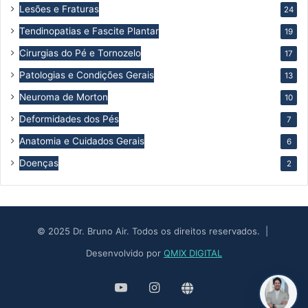
Lesões e Fraturas
24
Tendinopatias e Fascite Plantar
19
Cirurgias do Pé e Tornozelo
17
Patologias e Condições Gerais
13
Neuroma de Morton
10
Deformidades dos Pés
7
Anatomia e Cuidados Gerais
6
Doenças
2
© 2025 Dr. Bruno Air. Todos os direitos reservados. |
Desenvolvido por
QMIX DIGITAL
YouTube
Instagram
Site