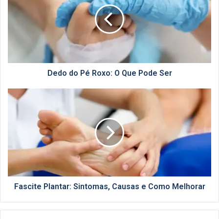
Roxo:
O
Que
Pode
Ser
Dedo do Pé Roxo: O Que Pode Ser
Fascite
Plantar:
Sintomas,
Causas
e
Como
Melhorar
Fascite Plantar: Sintomas, Causas e Como Melhorar