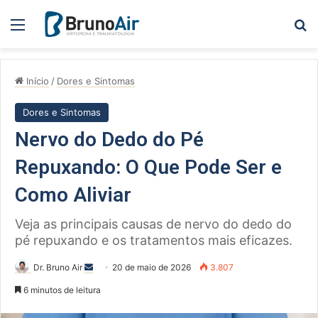
Menu
Pe
Início
/
Dores e Sintomas
Dores e Sintomas
Nervo do Dedo do Pé
Repuxando: O Que Pode Ser e
Como Aliviar
Veja as principais causas de nervo do dedo do
pé repuxando e os tratamentos mais eficazes.
Mande
Dr. Bruno Air
20 de maio de 2026
3.807
um
6 minutos de leitura
e-
mail