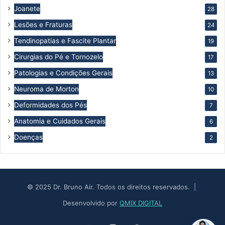
Joanete
28
Lesões e Fraturas
24
Tendinopatias e Fascite Plantar
19
Cirurgias do Pé e Tornozelo
17
Patologias e Condições Gerais
13
Neuroma de Morton
10
Deformidades dos Pés
7
Anatomia e Cuidados Gerais
6
Doenças
2
© 2025 Dr. Bruno Air. Todos os direitos reservados. |
Desenvolvido por
QMIX DIGITAL