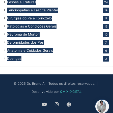
Lesões e Fraturas
24
Tendinopatias e Fascite Plantar
19
Cirurgias do Pé e Tornozelo
17
Patologias e Condições Gerais
13
Neuroma de Morton
10
Deformidades dos Pés
7
Anatomia e Cuidados Gerais
6
Doenças
2
© 2025 Dr. Bruno Air. Todos os direitos reservados. |
Desenvolvido por
QMIX DIGITAL
YouTube
Instagram
Site