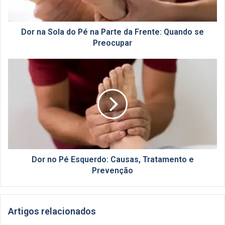
da
Frente:
Quando
Dor na Sola do Pé na Parte da Frente: Quando se
se
Preocupar
Preocupar
Dor
no
Pé
Esquerdo:
Causas,
Tratamento
e
Prevenção
Dor no Pé Esquerdo: Causas, Tratamento e
Prevenção
Artigos relacionados