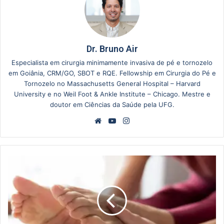
Dr. Bruno Air
Especialista em cirurgia minimamente invasiva de pé e tornozelo
em Goiânia, CRM/GO, SBOT e RQE. Fellowship em Cirurgia do Pé e
Tornozelo no Massachusetts General Hospital – Harvard
University e no Weil Foot & Ankle Institute – Chicago. Mestre e
doutor em Ciências da Saúde pela UFG.
Website
YouTube
Instagram
Dor
na
Sola
do
Pé
na
Parte