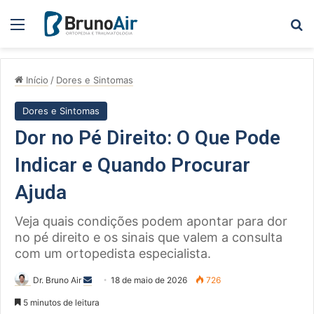
Menu
Pe
Início
/
Dores e Sintomas
Dores e Sintomas
Dor no Pé Direito: O Que Pode
Indicar e Quando Procurar
Ajuda
Veja quais condições podem apontar para dor
no pé direito e os sinais que valem a consulta
com um ortopedista especialista.
Mande
Dr. Bruno Air
18 de maio de 2026
726
um
5 minutos de leitura
e-