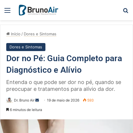
Menu
Pe
Início
/
Dores e Sintomas
Dores e Sintomas
Dor no Pé: Guia Completo para
Diagnóstico e Alívio
Entenda o que pode ser dor no pé, quando se
preocupar e tratamentos para alívio da dor.
Mande
Dr. Bruno Air
19 de maio de 2026
593
um
6 minutos de leitura
e-
mail