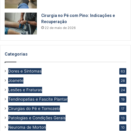
Cirurgia no Pé com Pino: Indicações e
Recuperação
22 de maio de 2026
Categorias
Dores e Sintomas
63
Joanete
28
Lesões e Fraturas
24
Tendinopatias e Fascite Plantar
19
Cirurgias do Pé e Tornozelo
17
Patologias e Condições Gerais
13
Neuroma de Morton
10