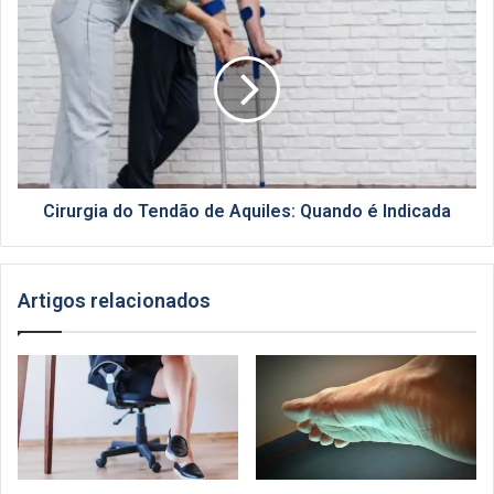
do
Tendão
de
Aquiles:
Quando
é
Indicada
Cirurgia do Tendão de Aquiles: Quando é Indicada
Artigos relacionados