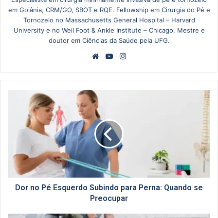
em Goiânia, CRM/GO, SBOT e RQE. Fellowship em Cirurgia do Pé e
Tornozelo no Massachusetts General Hospital – Harvard
University e no Weil Foot & Ankle Institute – Chicago. Mestre e
doutor em Ciências da Saúde pela UFG.
Website
YouTube
Instagram
Dor
no
Pé
Esquerdo
Subindo
para
Perna:
Quando
se
Preocupar
Dor no Pé Esquerdo Subindo para Perna: Quando se
Preocupar
Cirurgia