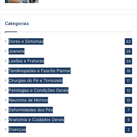
Categorias
Dores e Sintomas
63
Joanete
28
Lesões e Fraturas
24
Tendinopatias e Fascite Plantar
19
Cirurgias do Pé e Tornozelo
17
Patologias e Condições Gerais
13
Neuroma de Morton
10
Deformidades dos Pés
7
Anatomia e Cuidados Gerais
6
Doenças
2