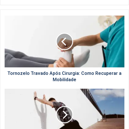
Tornozelo
Travado
Após
Cirurgia:
Como
Recuperar
a
Mobilidade
Tornozelo Travado Após Cirurgia: Como Recuperar a
Mobilidade
Mobilidade
de
Tornozelo:
Como
Melhorar
com
Segurança