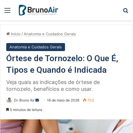
Menu
Pe
Início
/
Anatomia e Cuidados Gerais
Anatomia e Cuidados Gerais
Órtese de Tornozelo: O Que É,
Tipos e Quando é Indicada
Veja quais as indicações de órtese de
tornozelo, benefícios e como usar.
Mande
Dr. Bruno Air
16 de maio de 2026
703
um
5 minutos de leitura
e-
mail