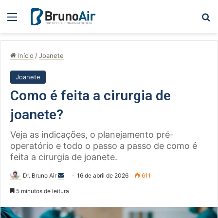
Menu
Pe
Início
/
Joanete
Joanete
Como é feita a cirurgia de
joanete?
Veja as indicações, o planejamento pré-
operatório e todo o passo a passo de como é
feita a cirurgia de joanete.
Mande
Dr. Bruno Air
16 de abril de 2026
611
um
5 minutos de leitura
e-
mail