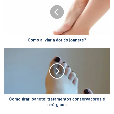
a
dor
do
joanete?
Como aliviar a dor do joanete?
Como
tirar
joanete:
tratamentos
conservadores
e
cirúrgicos
Como tirar joanete: tratamentos conservadores e
cirúrgicos