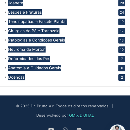
Joanete
28
Lesões e Fraturas
24
Tendinopatias e Fascite Plantar
19
Cirurgias do Pé e Tornozelo
17
Patologias e Condições Gerais
13
Neuroma de Morton
10
Deformidades dos Pés
7
Anatomia e Cuidados Gerais
6
Doenças
2
© 2025 Dr. Bruno Air. Todos os direitos reservados. |
Desenvolvido por
QMIX DIGITAL
YouTube
Instagram
Site