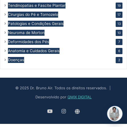
Tendinopatias e Fascite Plantar
19
Cirurgias do Pé e Tornozelo
17
Patologias e Condições Gerais
13
Neuroma de Morton
10
Deformidades dos Pés
7
Anatomia e Cuidados Gerais
6
Doenças
2
© 2025 Dr. Bruno Air. Todos os direitos reservados. |
Desenvolvido por
QMIX DIGITAL
YouTube
Instagram
Site