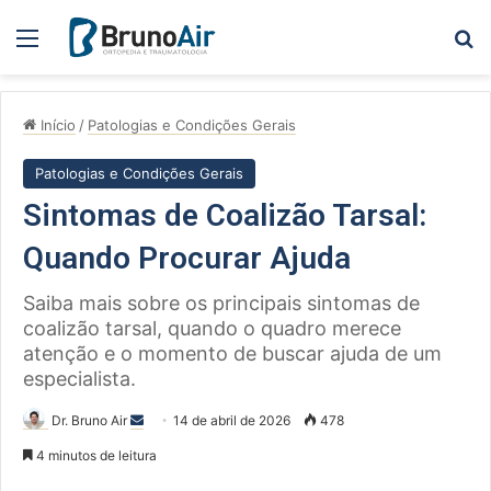
Menu
Pe
Início
/
Patologias e Condições Gerais
Patologias e Condições Gerais
Sintomas de Coalizão Tarsal:
Quando Procurar Ajuda
Saiba mais sobre os principais sintomas de
coalizão tarsal, quando o quadro merece
atenção e o momento de buscar ajuda de um
especialista.
Mande
Dr. Bruno Air
14 de abril de 2026
478
um
4 minutos de leitura
e-