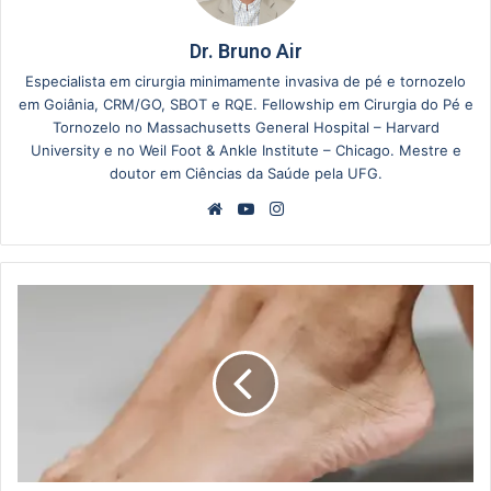
Dr. Bruno Air
Especialista em cirurgia minimamente invasiva de pé e tornozelo
em Goiânia, CRM/GO, SBOT e RQE. Fellowship em Cirurgia do Pé e
Tornozelo no Massachusetts General Hospital – Harvard
University e no Weil Foot & Ankle Institute – Chicago. Mestre e
doutor em Ciências da Saúde pela UFG.
Website
YouTube
Instagram
Coalizão
Tarsal
Talocalcaneana:
O
Que
É
e
Como
Afeta