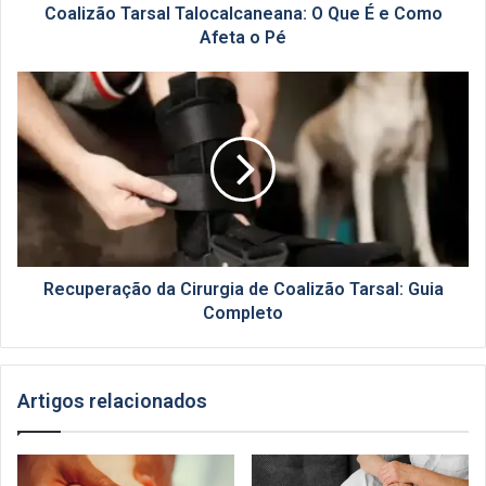
o
Coalizão Tarsal Talocalcaneana: O Que É e Como
Pé
Afeta o Pé
Recuperação
da
Cirurgia
de
Coalizão
Tarsal:
Guia
Completo
Recuperação da Cirurgia de Coalizão Tarsal: Guia
Completo
Artigos relacionados