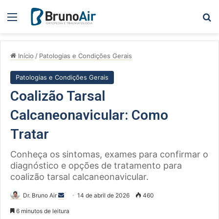
Menu
Pe
Início
/
Patologias e Condições Gerais
Patologias e Condições Gerais
Coalizão Tarsal
Calcaneonavicular: Como
Tratar
Conheça os sintomas, exames para confirmar o
diagnóstico e opções de tratamento para
coalizão tarsal calcaneonavicular.
Mande
Dr. Bruno Air
14 de abril de 2026
460
um
6 minutos de leitura
e-