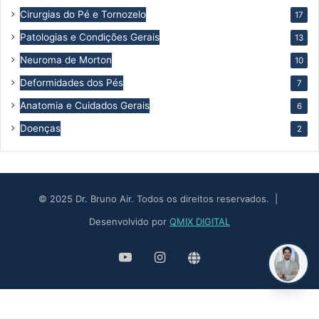
Cirurgias do Pé e Tornozelo
17
Patologias e Condições Gerais
13
Neuroma de Morton
10
Deformidades dos Pés
7
Anatomia e Cuidados Gerais
6
Doenças
2
© 2025 Dr. Bruno Air. Todos os direitos reservados. |
Desenvolvido por
QMIX DIGITAL
YouTube
Instagram
Site